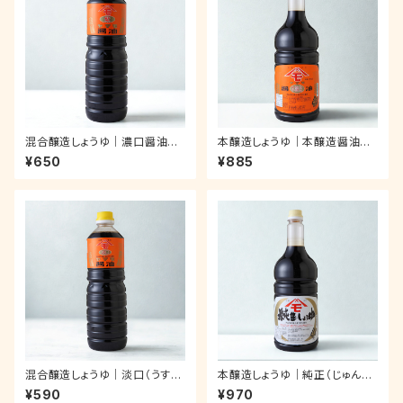
混合醸造しょうゆ｜濃口醤油
本醸造しょうゆ｜本醸造醤油｜
（紫：むらさき）｜ペットボトル 1.
ペットボトル 1.8ℓ
¥650
¥885
0ℓ
混合醸造しょうゆ｜淡口（うすく
本醸造しょうゆ｜純正（じゅんせ
ち）醤油｜ペットボトル 1.0ℓ
い）醤油｜ペットボトル 1.8ℓ
¥590
¥970