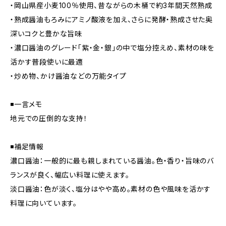
・岡山県産小麦100％使用、昔ながらの木桶で約3年間天然熟成
・熟成醤油もろみにアミノ酸液を加え、さらに発酵・熟成させた奥
深いコクと豊かな旨味
・濃口醤油のグレード「紫・金・銀」の中で塩分控えめ、素材の味を
活かす普段使いに最適
・炒め物、かけ醤油などの万能タイプ
◾️一言メモ
地元での圧倒的な支持！
◾️補足情報
濃口醤油：一般的に最も親しまれている醤油。色・香り・旨味のバ
ランスが良く、幅広い料理に使えます。
淡口醤油：色が淡く、塩分はやや高め。素材の色や風味を活かす
料理に向いています。