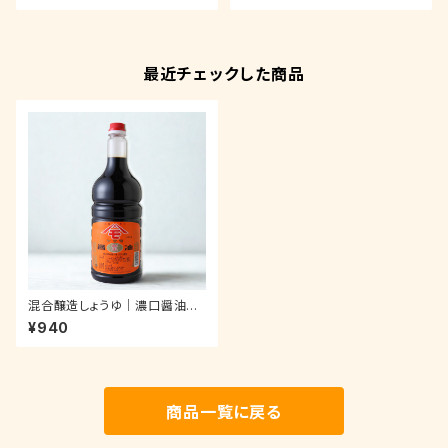
最近チェックした商品
混合醸造しょうゆ｜濃口醤油
（紫：むらさき）｜ペットボトル 1.
¥940
8ℓ
商品一覧に戻る