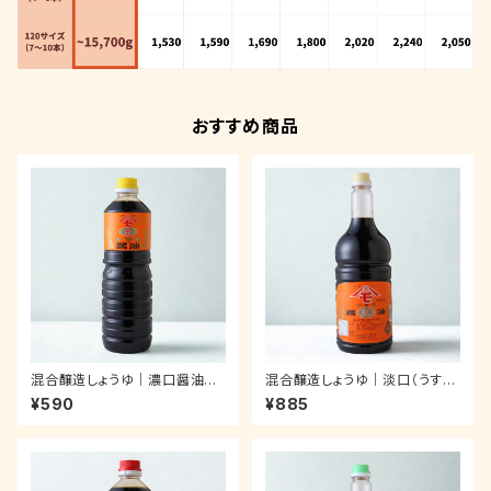
おすすめ商品
混合醸造しょうゆ｜濃口醤油
混合醸造しょうゆ｜淡口（うすく
（金：きん）｜ペットボトル 1.0ℓ
ち）醤油｜ペットボトル 1.8ℓ
¥590
¥885