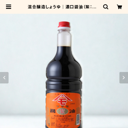
混合醸造しょうゆ｜濃口醤油（紫：むら
さき）｜ペットボトル 1.8ℓ | 森田醤油
醸造元オンラインショップ