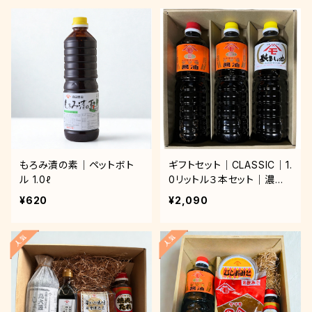
もろみ漬の素｜ペットボト
ギフトセット｜CLASSIC｜1.
ル 1.0ℓ
0リットル３本セット｜濃口
（紫）× 淡口 × 純正
¥620
¥2,090