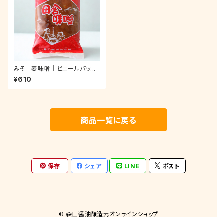
みそ｜麦味噌｜ビニールパック
1.0Kg
¥610
商品一覧に戻る
保存
シェア
LINE
ポスト
© 森田醤油醸造元オンラインショップ