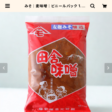
みそ｜麦味噌｜ビニールパック 1.0K
g | 森田醤油醸造元オンラインショッ
プ